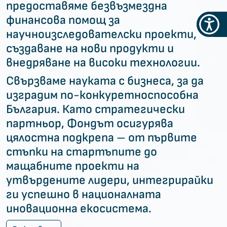
предоставяме безвъзмездна
финансова помощ за
Меню
научноизследователски проекти,
за
създаване на нови продукти и
достъ
внедряване на високи технологии.
Свързваме науката с бизнеса, за да
изградим по-конкуретноспособна
България. Като стратегически
партньор, Фондът осигурява
цялостна подкрепа – от първите
стъпки на стартъпите до
мащабните проекти на
утвърдените лидери, интегрирайки
ги успешно в националната
иновационна екосистема.