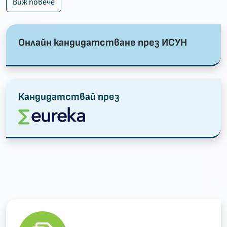
Виж повече
Онлайн кандидатстване през ИСУН
Кандидатствай през