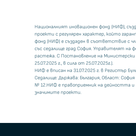
Националният иновационен фонд (НИФ), създ
проекти с регулярен характер, който гаран
фонд (НИФ) е създаден в съответствие с чл
със седалище град София. Управителят на
растежа. С Постановление на Министерски съ
25.07.2025 г., в сила от 25.07.2025г.).
НИФ е вписан на 31.07.2025 г. в Регистър Б
Седалище: Държава: България, Област: София г
№ 12.НИФ е правоприемник на дейността и
значимите проекти.