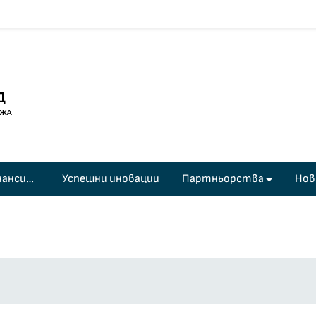
Програми и финансиране
Успешни иновации
Партньорства
Нов