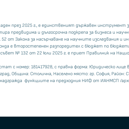
аден през 2025 г., е единственият държавен инструмент з
тира предвидима и дългосрочна подкрепа за бизнеса и науч
. 52 от Закона за насърчаване на научните изследвания и 
 фонда е второстепенен разпоредител с бюджет по бюдже
вет № 132 от 22 юли 2025 г. е приет Правилник на Национа
улстат с номер: 181417928, с правна форма: Юридическо лице
рад, Община: Столична, Населено място: гр. София, Район: Сре
 надгражда функциите на предходния НИФ от ИАНМСП /архи