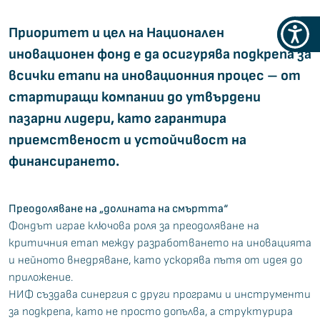
Приоритет и цел на Национален
Меню
иновационен фонд е да осигурява подкрепа за
за
всички етапи на иновационния процес – от
достъ
стартиращи компании до утвърдени
пазарни лидери, като гарантира
приемственост и устойчивост на
финансирането.
Преодоляване на „долината на смъртта“
Фондът играе ключова роля за преодоляване на
критичния етап между разработването на иновацията
и нейното внедряване, като ускорява пътя от идея до
приложение.
НИФ създава синергия с други програми и инструменти
за подкрепа, като не просто допълва, а структурира