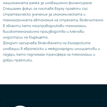
националната рамка за иновационно финансиране.
Специален фокус се поставя върху проекти със
стратегическо значение за икономическата и
технологичната автономия на страната, включително
в области като полупроводникови технологии,
високотехнологично производство и ключови
индустрии на бъдещето.
Фондът насърчава включването на българските
иновации в европейски и международни инициативи и
пазари, като подпомага трансфера на технологии и
добри практики.