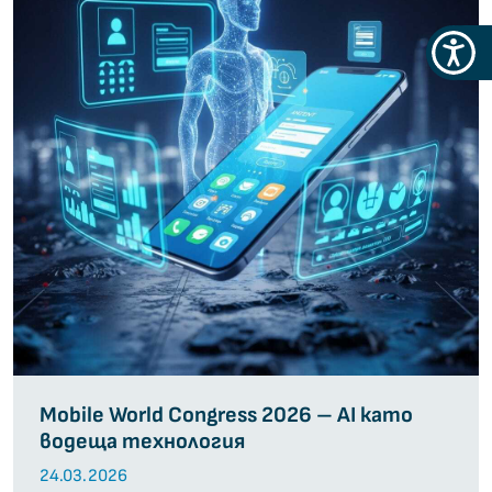
Меню
за
достъ
Mobile World Congress 2026 – AI като
водеща технология
24.03.2026