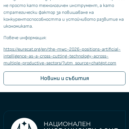
не просто като технологичен инструмент, а като
стратегически фактор за повишаване на
конкурентоспособността и устойчивото развитие на
икономиката.
Повече информация:
https://eurecat.org/en/the-mwc-2026-positions-artificial-
intelligence-as-a-cross-cutting-technology-across-
multiple-productive-sectors/?utm_source=chatgpt.com
Новини и събития