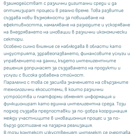
взаимодействат с различни дигитални среди и да
оптимизират процеси в реално време. Това развитие
създава нови възможности за повишаване на
ефективността, намаляване на разходите и ускоряване
на внедряването на иновации в различни икономически
сектори.
Особено силно влияние се наблюдава в области като
индустрията, здравеопазването, финансовите услуги и
управлението на данни, където интелигентните
решения допринасят за създаването на продукти и
услуги с висока добавена стойност.
Паралелно с това се засилва значението на свързаните
технологични екосистеми, в които различни
устройства и платформи обменят информация и
функционират като единна интелигентна среда. Този
подход създава предпоставки за по-добра координация
между участниците в иновационния процес и за по-
бързо достигане на пазарна реализация.
В този контекст изкуственият интелект се очертава