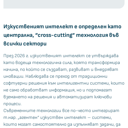
Изкуственият интелект е определен като
централна, “cross-cutting” технология във
всички сектори
През 2026 г. изкуственият интелект се утвърждава
като водеща технологична сила, която трансформира
начина, по който се създават, развиват и внедряват
иновации. Наблюдава се преход от традиционни
софтуерни решения към интелигентни системи, които
не само обработват информация, но и подпомагат
вземането на решения и автоматизират ключови
процеси.
Съвременните технологии все по-често интегрират
т.нар. „агентен“ изкуствен интелект – системи,
които могат самостоятелно да изпълняват задачи, да